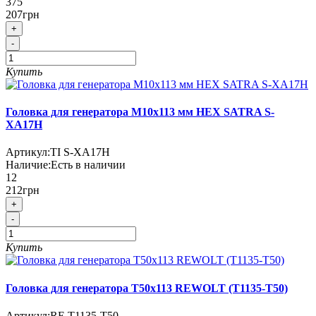
375
207грн
+
-
Купить
Головка для генератора M10x113 мм HEX SATRA S-
XA17H
Артикул:
TI S-XA17H
Наличие:
Есть в наличии
12
212грн
+
-
Купить
Головка для генератора T50x113 REWOLT (T1135-T50)
Артикул:
RE T1135-T50