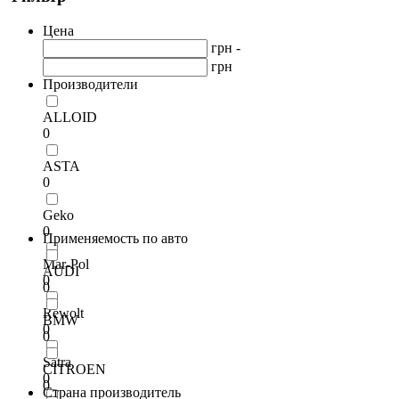
Цена
грн -
грн
Производители
ALLOID
0
ASTA
0
Geko
0
Применяемость по авто
Mar-Pol
AUDI
0
0
Rewolt
BMW
0
0
Satra
CITROEN
0
0
Страна производитель