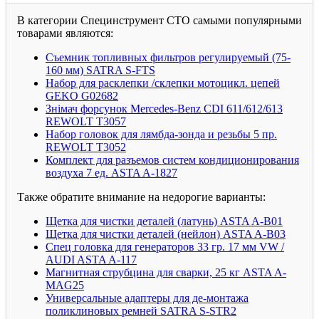
В категории Специнструмент СТО самыми популярными
товарами являются:
Съемник топливных фильтров регулируемый (75-
160 мм) SATRA S-FTS
Набор для расклепки /склепки мотоцикл. цепей
GEKO G02682
Знімач форсунок Mercedes-Benz CDI 611/612/613
REWOLT T3057
Набор головок для лямбда-зонда и резьбы 5 пр.
REWOLT T3052
Комплект для разъемов систем кондиционирования
воздуха 7 ед. ASTA A-1827
Также обратите внимание на недорогие варианты:
Щетка для чистки деталей (латунь) ASTA A-B01
Щетка для чистки деталей (нейлон) ASTA A-B03
Спец головка для генераторов 33 гр. 17 мм VW /
AUDI ASTA A-117
Магнитная струбцина для сварки, 25 кг ASTA A-
MAG25
Универсальные адаптеры для де-монтажа
поликлиновых ремней SATRA S-STR2