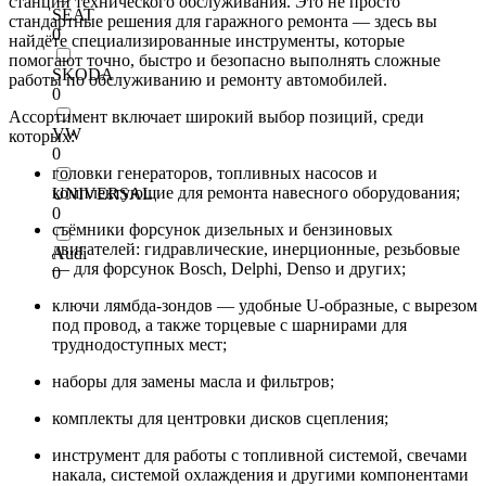
станций технического обслуживания. Это не просто
SEAT
стандартные решения для гаражного ремонта — здесь вы
0
найдёте специализированные инструменты, которые
помогают точно, быстро и безопасно выполнять сложные
SKODA
работы по обслуживанию и ремонту автомобилей.
0
Ассортимент включает широкий выбор позиций, среди
VW
которых:
0
головки генераторов, топливных насосов и
комплектующие для ремонта навесного оборудования;
UNIVERSAL
0
съёмники форсунок дизельных и бензиновых
двигателей: гидравлические, инерционные, резьбовые
Audi
— для форсунок Bosch, Delphi, Denso и других;
0
ключи лямбда-зондов — удобные U-образные, с вырезом
под провод, а также торцевые с шарнирами для
труднодоступных мест;
наборы для замены масла и фильтров;
комплекты для центровки дисков сцепления;
инструмент для работы с топливной системой, свечами
накала, системой охлаждения и другими компонентами