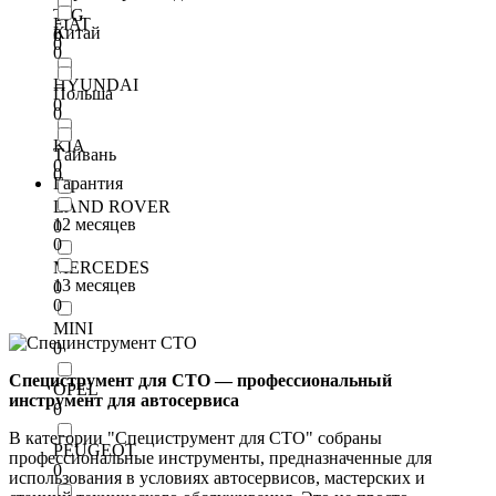
TJG
FIAT
Китай
0
0
0
HYUNDAI
Польша
0
0
KIA
Тайвань
0
0
Гарантия
LAND ROVER
12 месяцев
0
0
MERCEDES
13 месяцев
0
0
MINI
0
Специструмент для СТО — профессиональный
OPEL
инструмент для автосервиса
0
В категории "Специструмент для СТО" собраны
PEUGEOT
профессиональные инструменты, предназначенные для
0
использования в условиях автосервисов, мастерских и