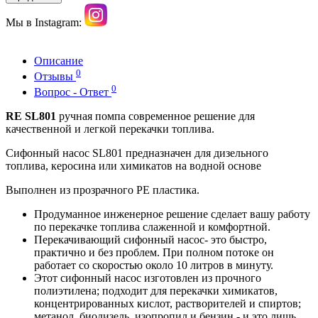
Мы в Instagram:
Описание
0
Отзывы
0
Вопрос - Ответ
RE SL801
ручная помпа современное решение для
качественной и легкой перекачки топлива.
Сифонный насос SL801 предназначен для дизельного
топлива, керосина или химикатов на водной основе
Выполнен из прозрачного PE пластика.
Продуманное инженерное решение сделает вашу работу
по перекачке топлива слаженной и комфортной.
Перекачивающий сифо
нный насос
- это быстро,
практично и без проблем. При полном потоке он
работает со скоростью около 10 литров в минуту.
Этот сифо
нный насос
изготовлен из прочного
полиэтилена; подходит для перекачки химикатов,
концентрированных кислот, растворителей и спиртов;
метанол, биодизель, изопропил и бензин - и это лишь